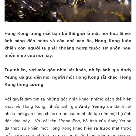
Hong Kong trong mặt bạn bè thế giới là một nơi hoa lệ với
ánh sáng đèn neon và các nhà cao ốc, Hong Kong luôn
khiến con người ta phải choáng ngợp trước sự phồn hoa,
nhộn nhịp của nơi này.
Tuy nhiên, với một góc nhìn rất khác, nhiếp ảnh gia Andy
Yeung đã gửi đến mọi người một Hong Kong rất khác, Hong
Kong trong sương.
Với quyết tâm tìm ra những góc nhìn khác, những cách thể hiện
khác về Hong Kong, nhiếp ảnh gia
Andy Yeung
đã dành rất
nhiều thời gian cùng chiếc drone của mình để tạo nên một bộ ảnh
độc đáo này . Với cái tên
Urban Fog
, bộ ảnh của Andy Yeung
đã thực sự khiến một Hong Kong khác hiện ra trước mắt trước
mắt người xem, những tòa nhà cao ốc ẩn hiện trong màn sương,