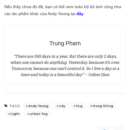
Nếu thấy chưa đủ đã, bạn có thể xem toàn bộ bộ ảnh cũng như
các tác phẩm khác của Andy Yeung tại
đây
Trung Pham
“There are 365 days in a year. But there are only 2 days,
when one cannot do anything. Yesterday, because it’s over.
Tomorrow, because one can’t control it. So I live a day at a
time and today is a beautiful day” – Celine Dion
Andy Yeung
city
fog
Hong KOng
TAGS:
Light
urban fog