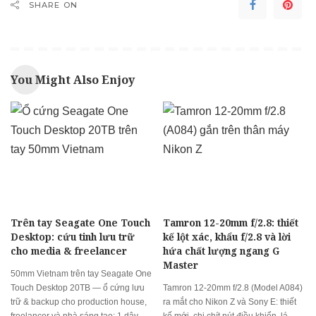
SHARE ON
You Might Also Enjoy
Trên tay Seagate One Touch
Tamron 12-20mm f/2.8: thiết
Desktop: cứu tinh lưu trữ
kế lột xác, khẩu f/2.8 và lời
cho media & freelancer
hứa chất lượng ngang G
Master
50mm Vietnam trên tay Seagate One
Touch Desktop 20TB — ổ cứng lưu
Tamron 12-20mm f/2.8 (Model A084)
trữ & backup cho production house,
ra mắt cho Nikon Z và Sony E: thiết
freelancer và nhà sáng tạo: 1 dây
kế mới, chi chít nút điều khiển, lá