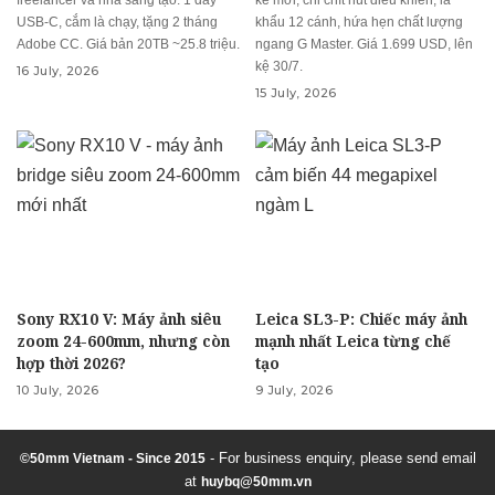
USB-C, cắm là chạy, tặng 2 tháng
khẩu 12 cánh, hứa hẹn chất lượng
Adobe CC. Giá bản 20TB ~25.8 triệu.
ngang G Master. Giá 1.699 USD, lên
kệ 30/7.
16 July, 2026
15 July, 2026
Sony RX10 V: Máy ảnh siêu
Leica SL3-P: Chiếc máy ảnh
zoom 24-600mm, nhưng còn
mạnh nhất Leica từng chế
hợp thời 2026?
tạo
10 July, 2026
9 July, 2026
- For business enquiry, please send email
©50mm Vietnam - Since 2015
at
huybq@50mm.vn