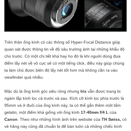
Trên thân ống kính có các thông số Hyper-Focal Distance giúp
quan sát được thông tin về độ sâu trường ảnh tại những khẩu độ
cho trước. Có một chi tiết khá hay ho đó là khi người dùng đưa
điểm lấy nét về vô cực sẽ có một tiếng click, điều này giúp chúng
ta làm chủ được biên độ lấy nét tốt hơn mà không cần ra vào
viewfinder quá nhiều.
Mặc dù là ống kính góc siêu rộng nhưng
Irix
vẫn được trang bị
ngàm lắp kính lọc cả trước và sau. Kích cỡ kính lọc phía trước là
95mm và ở đuôi của ống kính này, ta có thể gắn thêm một tấm
gelatin, một điểm khá giống với ống kính
17-40mm f/4 L
của
Canon
. Theo như những hình ảnh trên website của
TH Swiss,
có
vẻ hãng này cũng đã chuẩn bị để bán luôn cả những chiếc kính