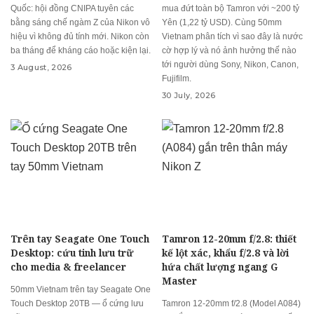
Quốc: hội đồng CNIPA tuyên các
mua đứt toàn bộ Tamron với ~200 tỷ
bằng sáng chế ngàm Z của Nikon vô
Yên (1,22 tỷ USD). Cùng 50mm
hiệu vì không đủ tính mới. Nikon còn
Vietnam phân tích vì sao đây là nước
ba tháng để kháng cáo hoặc kiện lại.
cờ hợp lý và nó ảnh hưởng thế nào
tới người dùng Sony, Nikon, Canon,
3 August, 2026
Fujifilm.
30 July, 2026
Trên tay Seagate One Touch
Tamron 12-20mm f/2.8: thiết
Desktop: cứu tinh lưu trữ
kế lột xác, khẩu f/2.8 và lời
cho media & freelancer
hứa chất lượng ngang G
Master
50mm Vietnam trên tay Seagate One
Touch Desktop 20TB — ổ cứng lưu
Tamron 12-20mm f/2.8 (Model A084)