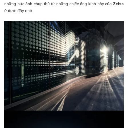
những bức ảnh chụp thử từ những chiếc ống kính này của
Zeiss
ở dưới đây nhé: