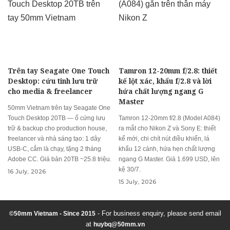
Trên tay Seagate One Touch
Tamron 12-20mm f/2.8: thiết
Desktop: cứu tinh lưu trữ
kế lột xác, khẩu f/2.8 và lời
cho media & freelancer
hứa chất lượng ngang G
Master
50mm Vietnam trên tay Seagate One
Touch Desktop 20TB — ổ cứng lưu
Tamron 12-20mm f/2.8 (Model A084)
trữ & backup cho production house,
ra mắt cho Nikon Z và Sony E: thiết
freelancer và nhà sáng tạo: 1 dây
kế mới, chi chít nút điều khiển, lá
USB-C, cắm là chạy, tặng 2 tháng
khẩu 12 cánh, hứa hẹn chất lượng
Adobe CC. Giá bản 20TB ~25.8 triệu.
ngang G Master. Giá 1.699 USD, lên
kệ 30/7.
16 July, 2026
15 July, 2026
- For business enquiry, please send email
©50mm Vietnam - Since 2015
at
huybq@50mm.vn