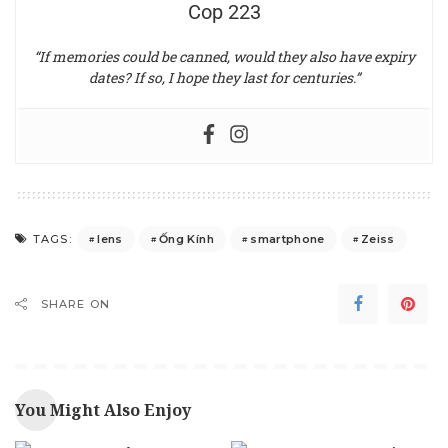
Cop 223
“If memories could be canned, would they also have expiry
dates? If so, I hope they last for centuries.”
lens
Ống Kính
smartphone
Zeiss
TAGS:
SHARE ON
You Might Also Enjoy