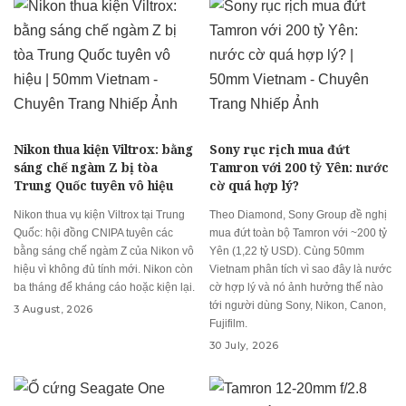
Nikon thua kiện Viltrox: bằng
Sony rục rịch mua đứt
sáng chế ngàm Z bị tòa
Tamron với 200 tỷ Yên: nước
Trung Quốc tuyên vô hiệu
cờ quá hợp lý?
Nikon thua vụ kiện Viltrox tại Trung
Theo Diamond, Sony Group đề nghị
Quốc: hội đồng CNIPA tuyên các
mua đứt toàn bộ Tamron với ~200 tỷ
bằng sáng chế ngàm Z của Nikon vô
Yên (1,22 tỷ USD). Cùng 50mm
hiệu vì không đủ tính mới. Nikon còn
Vietnam phân tích vì sao đây là nước
ba tháng để kháng cáo hoặc kiện lại.
cờ hợp lý và nó ảnh hưởng thế nào
tới người dùng Sony, Nikon, Canon,
3 August, 2026
Fujifilm.
30 July, 2026