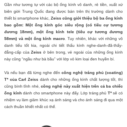
Gần như tương tự với các bộ ống kính vô danh, rẻ tiền, xuất xứ
biên giới Trung Quốc đang được bán trên thị trường dành cho
thiết bị smartphone khác,
Zeiss cũng giới thiệu bộ ba ống kính
bao gồm: Một ống kính góc siêu rộng (có tiêu cự tương
đương 18mm), một ống kính tele (tiêu cự tương đương
58mm) và một ống kính macro
. Tuy nhiên, khác với những vô
danh tiểu tốt kia, ngoài chi tiết thấu kính nghe-danh-đã-thấy-
đẳng-cấp của
Zeiss
ở bên trong, vẻ ngoài của những ống kính
này cũng “ngầu như bà bầu” với lớp vỏ kim loại đen huyền bí.
Và nếu bạn đã từng nghe đến
công nghệ tráng phủ (coating)
T* của Carl Zeiss
dành cho những ống kính chất lượng tốt, thì
cũng bình tĩnh nhé,
công nghệ này xuất hiện trên cả ba chiếc
ống kính
dành cho smartphone này đấy. Lớp tráng phủ
T*
sẽ có
nhiệm vụ làm giảm khúc xạ ánh sáng và cho ánh sáng đi qua một
cách thuần khiết nhất có thể.