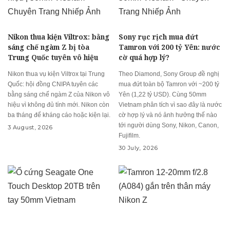
Nikon thua kiện Viltrox: bằng
Sony rục rịch mua đứt
sáng chế ngàm Z bị tòa
Tamron với 200 tỷ Yên: nước
Trung Quốc tuyên vô hiệu
cờ quá hợp lý?
Nikon thua vụ kiện Viltrox tại Trung
Theo Diamond, Sony Group đề nghị
Quốc: hội đồng CNIPA tuyên các
mua đứt toàn bộ Tamron với ~200 tỷ
bằng sáng chế ngàm Z của Nikon vô
Yên (1,22 tỷ USD). Cùng 50mm
hiệu vì không đủ tính mới. Nikon còn
Vietnam phân tích vì sao đây là nước
ba tháng để kháng cáo hoặc kiện lại.
cờ hợp lý và nó ảnh hưởng thế nào
tới người dùng Sony, Nikon, Canon,
3 August, 2026
Fujifilm.
30 July, 2026