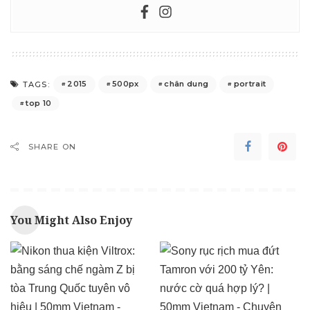
2015
500px
chân dung
portrait
TAGS:
top 10
SHARE ON
You Might Also Enjoy