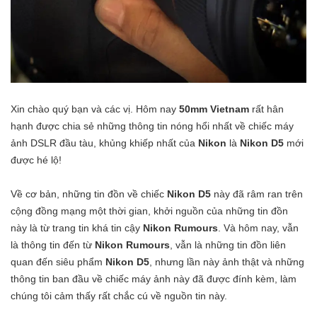
Xin chào quý bạn và các vị. Hôm nay
50mm Vietnam
rất hân
hạnh được chia sẻ những thông tin nóng hổi nhất về chiếc máy
ảnh DSLR đầu tàu, khủng khiếp nhất của
Nikon
là
Nikon D5
mới
được hé lộ!
Về cơ bản, những tin đồn về chiếc
Nikon D5
này đã râm ran trên
cộng đồng mạng một thời gian, khởi nguồn của những tin đồn
này là từ trang tin khá tin cậy
Nikon Rumours
. Và hôm nay, vẫn
là thông tin đến từ
Nikon Rumours
, vẫn là những tin đồn liên
quan đến siêu phẩm
Nikon D5
, nhưng lần này ảnh thật và những
thông tin ban đầu về chiếc máy ảnh này đã được đính kèm, làm
chúng tôi cảm thấy rất chắc cú về nguồn tin này.