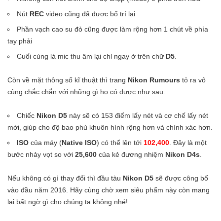
Nút
REC
video cũng đã được bố trí lại
Phần vạch cao su đỏ cũng được làm rộng hơn 1 chút về phía
tay phải
Cuối cùng là mic thu âm lại chỉ ngay ở trên chữ
D5
.
Còn về mặt thông số kĩ thuật thì trang
Nikon Rumours
tỏ ra vô
cùng chắc chắn với những gì họ có được như sau:
Chiếc
Nikon D5
này sẽ có 153 điểm lấy nét và cơ chế lấy nét
mới, giúp cho độ bao phủ khuôn hình rộng hơn và chính xác hơn.
ISO
của máy (
Native ISO
) có thể lên tới
102,400
. Đây là một
bước nhảy vọt so với
25,600
của kẻ đương nhiệm
Nikon D4s
.
Nếu không có gì thay đổi thì đầu tàu
Nikon D5
sẽ được công bố
vào đầu năm 2016. Hãy cùng chờ xem siêu phẩm này còn mang
lại bất ngờ gì cho chúng ta không nhé!