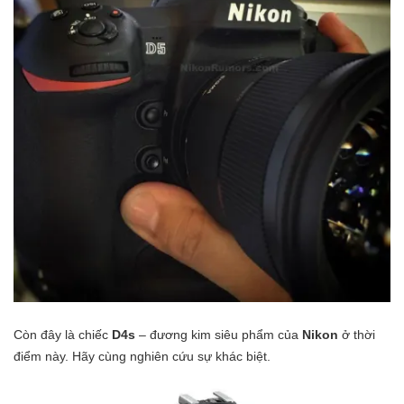
Còn đây là chiếc
D4s
– đương kim siêu phẩm của
Nikon
ở thời
điểm này. Hãy cùng nghiên cứu sự khác biệt.