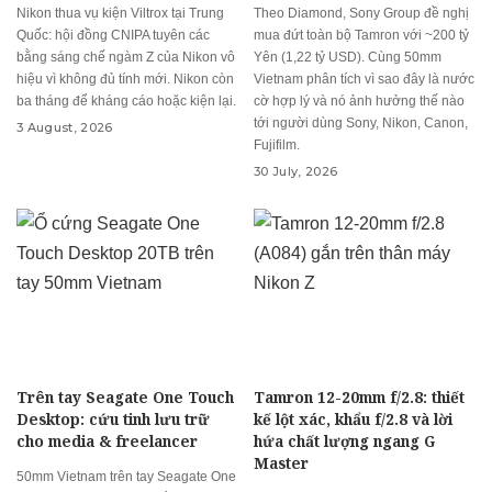
Nikon thua vụ kiện Viltrox tại Trung
Theo Diamond, Sony Group đề nghị
Quốc: hội đồng CNIPA tuyên các
mua đứt toàn bộ Tamron với ~200 tỷ
bằng sáng chế ngàm Z của Nikon vô
Yên (1,22 tỷ USD). Cùng 50mm
hiệu vì không đủ tính mới. Nikon còn
Vietnam phân tích vì sao đây là nước
ba tháng để kháng cáo hoặc kiện lại.
cờ hợp lý và nó ảnh hưởng thế nào
tới người dùng Sony, Nikon, Canon,
3 August, 2026
Fujifilm.
30 July, 2026
Trên tay Seagate One Touch
Tamron 12-20mm f/2.8: thiết
Desktop: cứu tinh lưu trữ
kế lột xác, khẩu f/2.8 và lời
cho media & freelancer
hứa chất lượng ngang G
Master
50mm Vietnam trên tay Seagate One