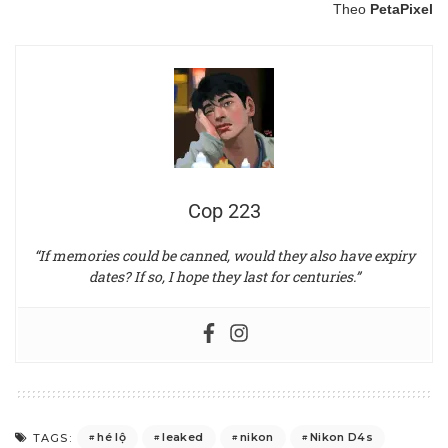
Theo
PetaPixel
Cop 223
“If memories could be canned, would they also have expiry
dates? If so, I hope they last for centuries.”
hé lộ
leaked
nikon
Nikon D4s
TAGS: