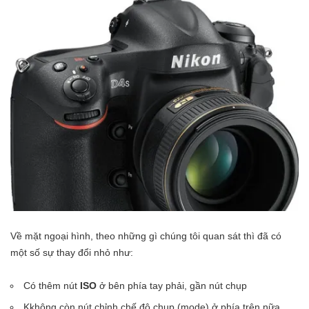
Về mặt ngoại hình, theo những gì chúng tôi quan sát thì đã có
một số sự thay đổi nhỏ như:
Có thêm nút
ISO
ở bên phía tay phải, gần nút chụp
Kkhông còn nút chỉnh chế độ chụp (mode) ở phía trên nữa