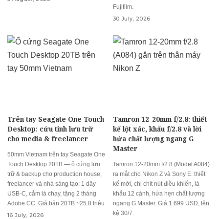
Fujifilm.
30 July, 2026
Trên tay Seagate One Touch
Tamron 12-20mm f/2.8: thiết
Desktop: cứu tinh lưu trữ
kế lột xác, khẩu f/2.8 và lời
cho media & freelancer
hứa chất lượng ngang G
Master
50mm Vietnam trên tay Seagate One
Touch Desktop 20TB — ổ cứng lưu
Tamron 12-20mm f/2.8 (Model A084)
trữ & backup cho production house,
ra mắt cho Nikon Z và Sony E: thiết
freelancer và nhà sáng tạo: 1 dây
kế mới, chi chít nút điều khiển, lá
USB-C, cắm là chạy, tặng 2 tháng
khẩu 12 cánh, hứa hẹn chất lượng
Adobe CC. Giá bản 20TB ~25.8 triệu.
ngang G Master. Giá 1.699 USD, lên
kệ 30/7.
16 July, 2026