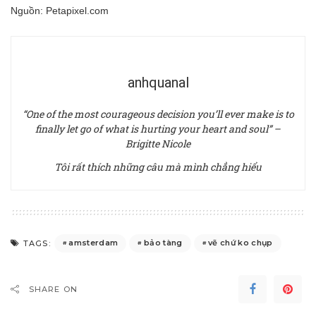
Nguồn:
Petapixel.com
anhquanal
“One of the most courageous decision you’ll ever make is to
finally let go of what is hurting your heart and soul” –
Brigitte Nicole
Tôi rất thích những câu mà mình chẳng hiểu
amsterdam
bảo tàng
vẽ chứ ko chụp
TAGS:
SHARE ON