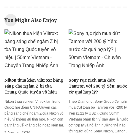
You Might Also Enjoy
Nikon thua kiện Viltrox: bằng
Sony rục rịch mua đứt
sáng chế ngàm Z bị tòa
Tamron với 200 tỷ Yên: nước
Trung Quốc tuyên vô hiệu
cờ quá hợp lý?
Nikon thua vụ kiện Viltrox tại Trung
Theo Diamond, Sony Group đề nghị
Quốc: hội đồng CNIPA tuyên các
mua đứt toàn bộ Tamron với ~200 tỷ
bằng sáng chế ngàm Z của Nikon vô
Yên (1,22 tỷ USD). Cùng 50mm
hiệu vì không đủ tính mới. Nikon còn
Vietnam phân tích vì sao đây là nước
ba tháng để kháng cáo hoặc kiện lại.
cờ hợp lý và nó ảnh hưởng thế nào
tới người dùng Sony, Nikon, Canon,
3 August, 2026