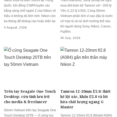
Nikon thua vụ kiện Viltrox tại Trung
Theo Diamond, Sony Group đề nghị
Quốc: hội đồng CNIPA tuyên các
mua đứt toàn bộ Tamron với ~200 tỷ
bằng sáng chế ngàm Z của Nikon vô
Yên (1,22 tỷ USD). Cùng 50mm
hiệu vì không đủ tính mới. Nikon còn
Vietnam phân tích vì sao đây là nước
ba tháng để kháng cáo hoặc kiện lại.
cờ hợp lý và nó ảnh hưởng thế nào
tới người dùng Sony, Nikon, Canon,
3 August, 2026
Fujifilm.
30 July, 2026
Trên tay Seagate One Touch
Tamron 12-20mm f/2.8: thiết
Desktop: cứu tinh lưu trữ
kế lột xác, khẩu f/2.8 và lời
cho media & freelancer
hứa chất lượng ngang G
Master
50mm Vietnam trên tay Seagate One
Touch Desktop 20TB — ổ cứng lưu
Tamron 12-20mm f/2.8 (Model A084)