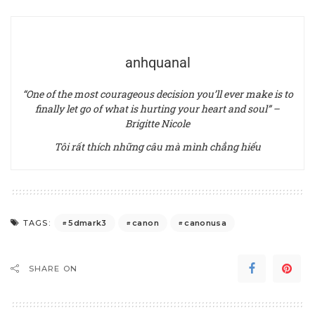
anhquanal
“One of the most courageous decision you’ll ever make is to
finally let go of what is hurting your heart and soul” –
Brigitte Nicole
Tôi rất thích những câu mà mình chẳng hiểu
5dmark3
canon
canonusa
TAGS:
SHARE ON