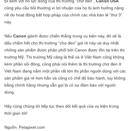
Đi kèm với nỗ lực đóng của thị trường “chợ đen”,
Canon USA
cũng yêu cầu bồi thường vì lợi nhuận của họ bị ảnh hưởng nặng
nề do hoạt động bất hợp pháp của chính các nhà bán lẻ “thứ 3”
này.
Nếu
Canon
giành được chiến thắng trong vụ kiện này, đó sẽ là
dấu chấm hết cho thị trường “chợ đen” giá rẻ này và duy nhất
những sản phẩm được phân phối bởi Canon được tồn tại trên thị
trường Mỹ. Thị trường Mỹ căng là thế và ở Việt Nam cũng không
kém phần sôi động, cũng phải nói thêm là thị trường chợ đen ở
Việt Nam đang nắm một phần rất lớn thị phần người dùng với các
sản phẩm giá rẻ hơn hẳn và cũng có chế độ bảo hành, tuy không
bằng chính hãng nhưng vẫn gọi là có sự đảm bảo với người
dùng.
Hãy cùng chúng tôi tiếp tục theo dõi kết quả của vụ kiện trong
thời gian tới!
Nguồn:
Petapixel.com