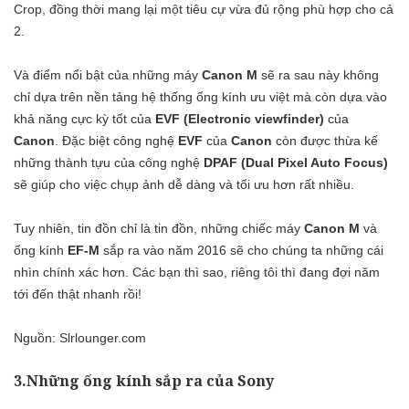
Crop, đồng thời mang lại một tiêu cự vừa đủ rộng phù hợp cho cả
2.
Và điểm nổi bật của những máy
Canon
M
sẽ ra sau này không
chỉ dựa trên nền tảng hệ thống ống kính ưu việt mà còn dựa vào
khả năng cực kỳ tốt của
EVF (Electronic viewfinder)
của
Canon
. Đặc biệt công nghệ
EVF
của
Canon
còn được thừa kế
những thành tựu của công nghệ
DPAF (Dual Pixel Auto Focus)
sẽ giúp cho việc chụp ảnh dễ dàng và tối ưu hơn rất nhiều.
Tuy nhiên, tin đồn chỉ là tin đồn, những chiếc máy
Canon M
và
ống kính
EF-M
sắp ra vào năm 2016 sẽ cho chúng ta những cái
nhìn chính xác hơn. Các bạn thì sao, riêng tôi thì đang đợi năm
tới đến thật nhanh rồi!
Nguồn: Slrlounger.com
3.Những ống kính sắp ra của Sony