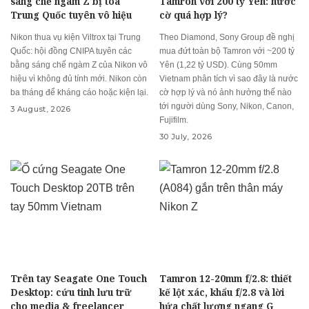
sáng chế ngàm Z bị tòa
Tamron với 200 tỷ Yên: nước
Trung Quốc tuyên vô hiệu
cờ quá hợp lý?
Nikon thua vụ kiện Viltrox tại Trung
Theo Diamond, Sony Group đề nghị
Quốc: hội đồng CNIPA tuyên các
mua đứt toàn bộ Tamron với ~200 tỷ
bằng sáng chế ngàm Z của Nikon vô
Yên (1,22 tỷ USD). Cùng 50mm
hiệu vì không đủ tính mới. Nikon còn
Vietnam phân tích vì sao đây là nước
ba tháng để kháng cáo hoặc kiện lại.
cờ hợp lý và nó ảnh hưởng thế nào
tới người dùng Sony, Nikon, Canon,
3 August, 2026
Fujifilm.
30 July, 2026
Trên tay Seagate One Touch
Tamron 12-20mm f/2.8: thiết
Desktop: cứu tinh lưu trữ
kế lột xác, khẩu f/2.8 và lời
cho media & freelancer
hứa chất lượng ngang G