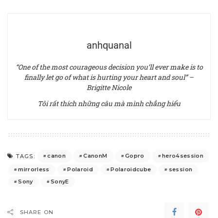
anhquanal
“One of the most courageous decision you’ll ever make is to
finally let go of what is hurting your heart and soul” –
Brigitte Nicole
Tôi rất thích những câu mà mình chẳng hiểu
canon
CanonM
Gopro
hero4session
TAGS:
mirrorless
Polaroid
Polaroidcube
session
Sony
SonyE
SHARE ON