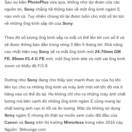
Sau sự kiện
PhotoPlus
vừa qua, không như dự đoán của các
nguồn tin,
Sony
chẳng hề thông báo về một ống kính ngàm E
nào mới cả. Tuy nhiên chúng tôi lại được tuồn cho một số tin tức
về những ống kính sắp tới của
Sony
.
Theo đó số lượng ống kính sắp ra mắt có thể lên tới con số 8 và
sẽ được thông báo dần trong vòng 3 đến 5 tháng tới. Khả năng
cao nhất hiện nay
Sony
sẽ ra mắt ống kính mới
24-70mm GM
FE
,
85mm f/1.4 G FE
mới, một ống kính tele và một vài ống kính
zoom có khẩu độ F/2.8.
Dường như
Sony
đang cho thấy sức mạnh thực sự của họ khi
liên tục cho ra những ống kính và máy ảnh mới với tốc độ mà ít
hãng nào có thể đọ lại. Họ không chỉ cho ra những máy ảnh chất
lượng mà bên cạnh đó những ống kính ngàm E cũng mang lại
chất lượng ảnh cực kì tốt và ấn tượng. Mặc dù không sử dụng
Sony
ngàm E nhưng tôi thật sự muốn xem cuộc đối đầu của
Canon
và
Sony
trên thị trường
Mirrorless
trong năm 2016 này.
Nguồn: Slrlounge.com