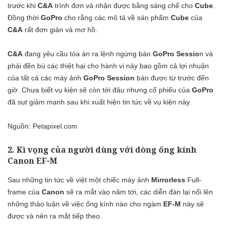
trước khi
C&A
trình đơn và nhận được bằng sáng chế cho
Cube
.
Đồng thời
GoPro
cho rằng các mô tả về sản phẩm
Cube
của
C&A
rất đơn giản và mơ hồ.
C&A
đang yêu cầu tòa án ra lệnh ngừng bán
GoPro Sessio
n và
phải đền bù các thiệt hại cho hành vi này bao gồm cả lợi nhuận
của tất cả các máy ảnh
GoPro Session
bán được từ trước đến
giờ. Chưa biết vụ kiện sẽ còn tới đâu nhưng cổ phiếu của
GoPro
đã sụt giảm mạnh sau khi xuất hiện tin tức về vụ kiện này.
Nguồn:
Petapixel.com
2. Kì vọng của người dùng với dòng ống kính
Canon EF-M
Sau những tin tức về việt một chiếc máy ảnh
Mirrorless
Full-
frame của
Canon
sẽ ra mắt vào năm tới, các diễn đàn lại nổi lên
những thảo luận về việc ống kính nào cho ngàm
EF-M
này sẽ
được và nên ra mắt tiếp theo.