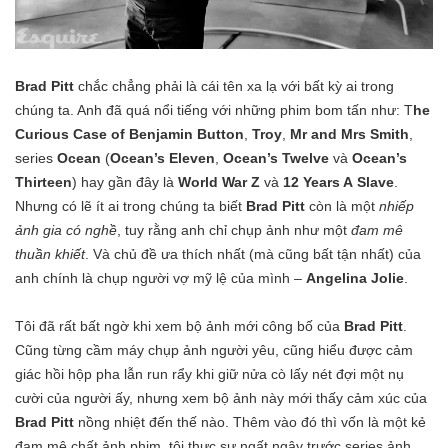
Brad Pitt
chắc chẳng phải là cái tên xa lạ với bất kỳ ai trong
chúng ta. Anh đã quá nổi tiếng với những phim bom tấn như: T
he
Curious Case of Benjamin Button
,
Troy
,
Mr and Mrs Smith
,
series
Ocean
(
Ocean’s Eleven
,
Ocean’s Twelve
và
Ocean’s
Thirteen
) hay gần đây là
World War Z
và
12 Years A Slave
.
Nhưng có lẽ ít ai trong chúng ta biết
Brad
Pitt
còn là một
nhiếp
ảnh gia có nghề
, tuy rằng anh chỉ chụp ảnh như một
đam mê
thuần khiết
. Và chủ đề ưa thích nhất (mà cũng bất tận nhất) của
anh chính là chụp người vợ mỹ lệ của mình –
Angelina Jolie
.
Tôi đã rất bất ngờ khi xem bộ ảnh mới công bố của
Brad
Pitt
.
Cũng từng cầm máy chụp ảnh người yêu, cũng hiểu được cảm
giác hồi hộp pha lẫn run rẩy khi giữ nửa cò lấy nét đợi một nụ
cười của người ấy, nhưng xem bộ ảnh này mới thấy cảm xúc của
Brad
Pitt
nồng nhiệt đến thế nào. Thêm vào đó thì vốn là một kẻ
đam mê chất ảnh phim, tôi thực sự ngất ngây trước series ảnh