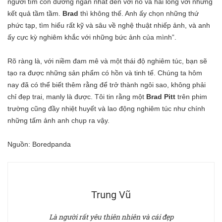
người tìm con đường ngắn nhất đến với nó và hài lòng với những
kết quả tầm tầm.
Brad
thì không thế. Anh ấy chọn những thứ
phức tạp, tìm hiểu rất kỹ và sâu về nghệ thuật nhiếp ảnh, và anh
ấy cực kỳ nghiêm khắc với những bức ảnh của mình”.
Rõ ràng là, với niềm đam mê và một thái độ nghiêm túc, bạn sẽ
tạo ra được những sản phẩm có hồn và tinh tế. Chúng ta hôm
nay đã có thể biết thêm rằng để trở thành ngôi sao, không phải
chỉ đẹp trai, manly là được. Tôi tin rằng một
Brad Pitt
trên phim
trường cũng đầy nhiệt huyết và lao động nghiêm túc như chính
những tấm ảnh anh chụp ra vậy.
Nguồn:
Boredpanda
Trung Vũ
Là người rất yêu thiên nhiên và cái đẹp