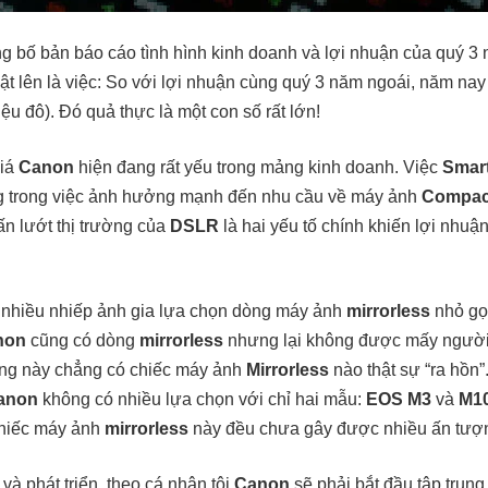
g bố bản báo cáo tình hình kinh doanh và lợi nhuận của quý 3
bật lên là việc: So với lợi nhuận cùng quý 3 năm ngoái, năm n
iệu đô). Đó quả thực là một con số rất lớn!
giá
Canon
hiện đang rất yếu trong mảng kinh doanh. Việc
Smar
ọng trong việc ảnh hưởng mạnh đến nhu cầu về máy ảnh
Compac
n lướt thị trường của
DSLR
là hai yếu tố chính khiến lợi nhuậ
nhiều nhiếp ảnh gia lựa chọn dòng máy ảnh
mirrorless
nhỏ gọ
non
cũng có dòng
mirrorless
nhưng lại không được mấy người 
ng này chẳng có chiếc máy ảnh
Mirrorless
nào thật sự “ra hồn”.
anon
không có nhiều lựa chọn với chỉ hai mẫu:
EOS M3
và
M1
chiếc máy ảnh
mirrorless
này đều chưa gây được nhiều ấn tượ
và phát triển, theo cá nhân tôi
Canon
sẽ phải bắt đầu tập trun