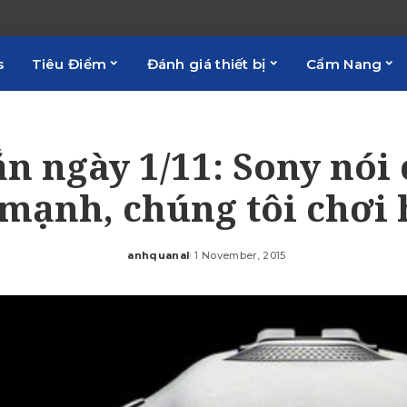
s
Tiêu Điểm
Đánh giá thiết bị
Cẩm Nang
ắn ngày 1/11: Sony nói
 mạnh, chúng tôi chơi 
anhquanal
1 November, 2015
Posted
by