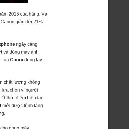
 năm 2015 của hãng. Và
ay Canon giảm tới 21%
tphone
ngày càng
t
và dòng máy ảnh
n của
Canon
lung lay
n chất lượng không
lựa chọn vì người
 Ở thời điểm hiện tại,
0
mới được trình làng
ng.
g cho dòng máy