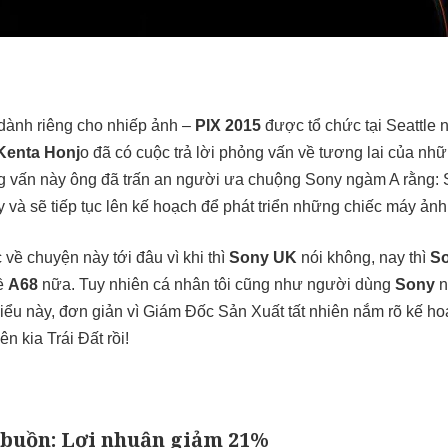
dành riêng cho nhiếp ảnh –
PIX 2015
được tổ chức tại Seattle
Kenta Honj
o đã có cuộc trả lời phỏng vấn về tương lai của nh
 vấn này ông đã trấn an người ưa chuộng Sony ngàm A rằng: S
y và sẽ tiếp tục lên kế hoạch để phát triển những chiếc máy ản
về chuyện này tới đâu vì khi thì
Sony UK
nói không, nay thì
S
về
A68
nữa. Tuy nhiên cá nhân tôi cũng như người dùng
Sony
n
biểu này, đơn giản vì Giám Đốc Sản Xuất tất nhiên nắm rõ kế 
n kia Trái Đất rồi!
n buồn: Lợi nhuận giảm 21%