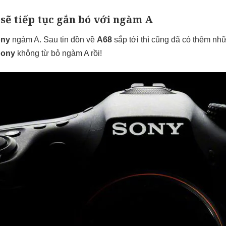
 sẽ tiếp tục gắn bó với ngàm A
ny
ngàm A. Sau tin đồn về
A68
sắp tới thì cũng đã có thêm nh
ony
không từ bỏ ngàm A rồi!