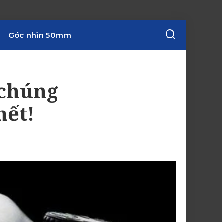
Góc nhìn 50mm
 chúng
hết!