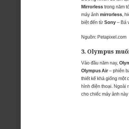
Mirrorless
trong năm tớ
máy ảnh
mirrorless
, h
biệt đến từ
Sony
– Bá
Nguồn:
Petapixel.com
3. Olympus muốn
Vào đầu năm nay,
Oly
Olympus Air
– phiên b
thiết kế khá giống một
hình điện thoại. Ngoài
cho chiếc máy ảnh này t