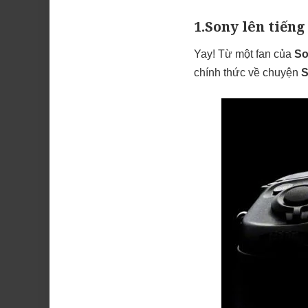
1.Sony lên tiếng
Yay! Từ một fan của
So
chính thức về chuyện
S