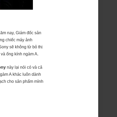
 năm nay, Giám đốc sản
ững chiếc máy ảnh
ony sẽ không từ bỏ thị
h và ống kính ngàm A.
ony
này lại nói có và cả
gàm A khác luôn dành
hoạch cho sản phẩm mình