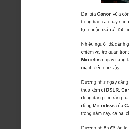
Đại gia
Canon
vừa côn
trong báo cáo này nổi 
lợi nhuận (sấp xỉ 656 tr
Nhiều người đã đánh 
chiếm vai trò quan tr
Mirrorless
ngày càng lấ
mạnh đến như vậy.
Dường như ngày càng 
thua kém gì
DSLR
,
Ca
dùng đang cho rằng hã
dòng
Mirrorless
của
C
trong năm nay, cả hai 
Đương nhiên để tồn tại 