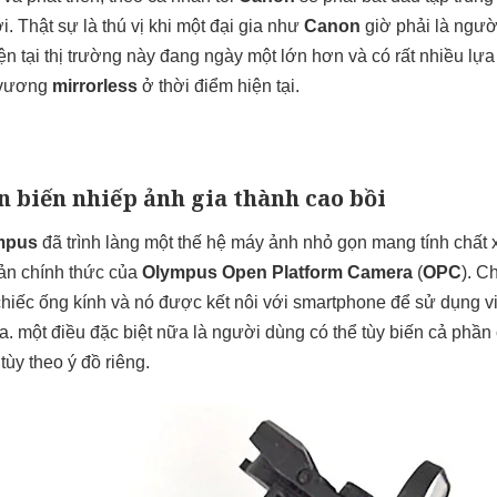
i. Thật sự là thú vị khi một đại gia như
Canon
giờ phải là người
iện tại thị trường này đang ngày một lớn hơn và có rất nhiều lự
 vương
mirrorless
ở thời điểm hiện tại.
 biến nhiếp ảnh gia thành cao bồi
mpus
đã trình làng một thế hệ máy ảnh nhỏ gọn mang tính chất x
ản chính thức của
Olympus Open Platform Camera
(
OPC
). C
 chiếc ống kính và nó được kết nôi với smartphone để sử dụng v
 ra. một điều đặc biệt nữa là người dùng có thể tùy biến cả ph
ùy theo ý đồ riêng.