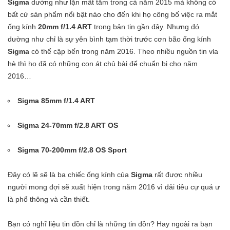
Sigma
dường như lặn mất tăm trong cả năm 2015 mà không có
bất cứ sản phẩm nổi bật nào cho đến khi họ công bố việc ra mắt
ống kính
20mm f/1.4 ART
trong bản tin gần đây. Nhưng đó
dường như chỉ là sự yên bình tạm thời trước cơn bão ống kính
Sigma
có thể cập bến trong năm 2016. Theo nhiều nguồn tin vỉa
hè thì họ đã có những con át chủ bài để chuẩn bị cho năm
2016…
Sigma 85mm f/1.4 ART
Sigma 24-70mm f/2.8 ART OS
Sigma 70-200mm f/2.8 OS Sport
Đây có lẽ sẽ là ba chiếc ống kính của
Sigma
rất được nhiều
người mong đợi sẽ xuất hiện trong năm 2016 vì dải tiêu cự quá ư
là phổ thông và cần thiết.
Bạn có nghĩ liệu tin đồn chỉ là những tin đồn? Hay ngoài ra bạn