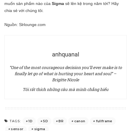
muốn sản phẩm nào của
Sigma
sẽ lên kệ trong năm tới? Hãy
chia sẻ với chúng tôi.
Nguồn: Slrlounge.com
anhquanal
“One of the most courageous decision you’ll ever make is to
finally let go of what is hurting your heart and soul” –
Brigitte Nicole
Tôi rất thích những câu mà mình chẳng hiểu
1D
5D
BR
canon
fullframe
TAGS:
sensor
sigma