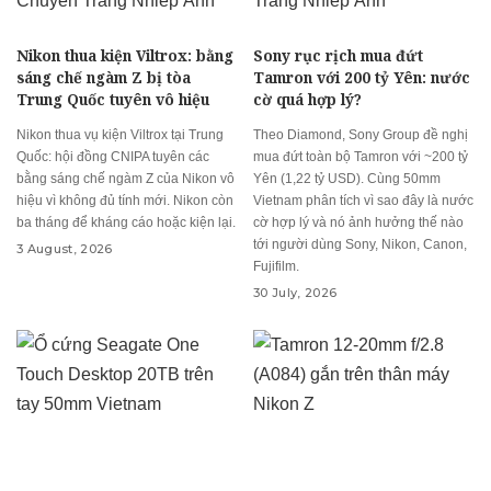
Nikon thua kiện Viltrox: bằng
Sony rục rịch mua đứt
sáng chế ngàm Z bị tòa
Tamron với 200 tỷ Yên: nước
Trung Quốc tuyên vô hiệu
cờ quá hợp lý?
Nikon thua vụ kiện Viltrox tại Trung
Theo Diamond, Sony Group đề nghị
Quốc: hội đồng CNIPA tuyên các
mua đứt toàn bộ Tamron với ~200 tỷ
bằng sáng chế ngàm Z của Nikon vô
Yên (1,22 tỷ USD). Cùng 50mm
hiệu vì không đủ tính mới. Nikon còn
Vietnam phân tích vì sao đây là nước
ba tháng để kháng cáo hoặc kiện lại.
cờ hợp lý và nó ảnh hưởng thế nào
tới người dùng Sony, Nikon, Canon,
3 August, 2026
Fujifilm.
30 July, 2026