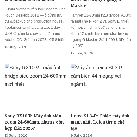
Master
50mm Vietnam trên tay Seagate One
Touch Desktop 20TB — ổ cứng lưu
Tamron 12-20mm f/2.8 (Model A084)
trữ & backup cho production house,
ra mắt cho Nikon Z và Sony E: thiết
freelancer và nhà sáng tạo: 1 dây
kế mới, chi chít nút điều khiển, lá
USB-C, cắm là chạy, tặng 2 tháng
khẩu 12 cánh, hứa hẹn chất lượng
Adobe CC. Giá bản 20TB ~25.8 triệu.
ngang G Master. Giá 1.699 USD, lên
kệ 30/7.
16 July, 2026
15 July, 2026
Sony RX10 V: Máy ảnh siêu
Leica SL3-P: Chiếc máy ảnh
zoom 24-600mm, nhưng còn
mạnh nhất Leica từng chế
hợp thời 2026?
tạo
10 July, 2026
9 July, 2026