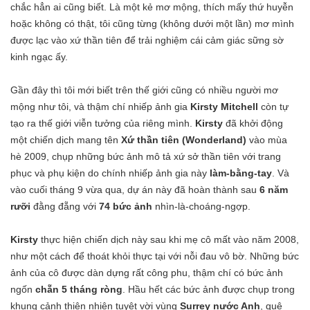
chắc hẳn ai cũng biết. Là một kẻ mơ mộng, thích mấy thứ huyễn
hoặc không có thật, tôi cũng từng (không dưới một lần) mơ mình
được lạc vào xứ thần tiên để trải nghiệm cái cảm giác sững sờ
kinh ngạc ấy.
Gần đây thì tôi mới biết trên thế giới cũng có nhiều người mơ
mộng như tôi, và thậm chí nhiếp ảnh gia
Kirsty Mitchell
còn tự
tạo ra thế giới viễn tưởng của riêng mình.
Kirsty
đã khởi động
một chiến dịch mang tên
Xứ thần tiên (Wonderland)
vào mùa
hè 2009, chụp những bức ảnh mô tả xứ sở thần tiên với trang
phục và phụ kiện do chính nhiếp ảnh gia này
làm-bằng-tay
. Và
vào cuối tháng 9 vừa qua, dự án này đã hoàn thành sau
6 năm
rưỡi
đằng đẵng với
74 bức ảnh
nhìn-là-choáng-ngợp.
Kirsty
thực hiện chiến dịch này sau khi mẹ cô mất vào năm 2008,
như một cách để thoát khỏi thực tại với nỗi đau vô bờ. Những bức
ảnh của cô được dàn dựng rất công phu, thậm chí có bức ảnh
ngốn
chẵn 5 tháng ròng
. Hầu hết các bức ảnh được chụp trong
khung cảnh thiên nhiên tuyệt vời vùng
Surrey
nước Anh
, quê