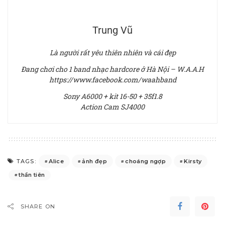
Trung Vũ
Là người rất yêu thiên nhiên và cái đẹp
Đang chơi cho 1 band nhạc hardcore ở Hà Nội – W.A.A.H
https://www.facebook.com/waahband
Sony A6000 + kit 16-50 + 35f1.8
Action Cam SJ4000
Alice
ảnh đẹp
choáng ngợp
Kirsty
TAGS:
thần tiên
SHARE ON