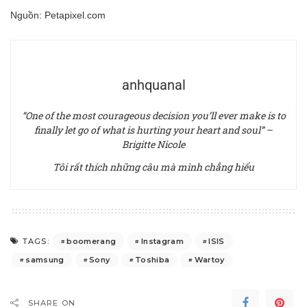
Nguồn:
Petapixel.com
anhquanal
“One of the most courageous decision you’ll ever make is to
finally let go of what is hurting your heart and soul” –
Brigitte Nicole
Tôi rất thích những câu mà mình chẳng hiểu
boomerang
Instagram
ISIS
TAGS:
samsung
Sony
Toshiba
Wartoy
SHARE ON