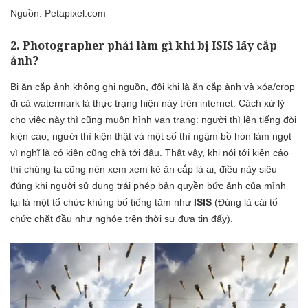
Nguồn:
Petapixel.com
2. Photographer phải làm gì khi bị ISIS lấy cắp
ảnh?
Bị ăn cắp ảnh không ghi nguồn, đôi khi là ăn cắp ảnh và xóa/crop
đi cả watermark là thực trạng hiện này trên internet. Cách xử lý
cho việc này thì cũng muôn hình vạn trạng: người thì lên tiếng đòi
kiện cáo, người thì kiện thật và một số thì ngậm bồ hòn làm ngọt
vì nghĩ là có kiện cũng chả tới đâu. Thật vậy, khi nói tới kiện cáo
thì chúng ta cũng nên xem xem kẻ ăn cắp là ai, điều này siêu
đúng khi người sử dụng trái phép bản quyền bức ảnh của mình
lại là một tổ chức khủng bố tiếng tăm như
ISIS
(Đúng là cái tổ
chức chặt đầu như nghóe trên thời sự đưa tin đấy).