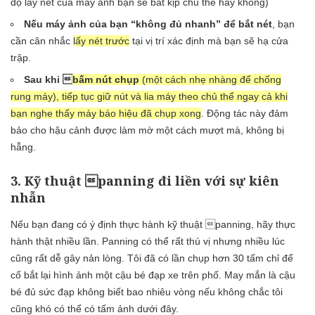
độ lấy nét của máy ảnh bạn sẽ bắt kịp chủ thể hay không)
Nếu máy ảnh của bạn “không đủ nhanh” để bắt nét
, bạn
cần cân nhắc
lấy nét trước
tại vị trí xác định mà bạn sẽ hạ cửa
trập.
Sau khi 
bấm nút chụp
(một cách nhẹ nhàng để chống
rung máy), tiếp tục giữ nút và lia máy theo chủ thể ngay cả khi
bạn nghe thấy máy báo hiệu đã chụp xong
. Động tác này đảm
bảo cho hậu cảnh được làm mờ một cách mượt mà, không bị
hẫng.
3. Kỹ thuật panning đi liền với sự kiên
nhẫn
Nếu bạn đang có ý định thực hành kỹ thuật panning, hãy thực
hành thật nhiều lần. Panning có thể rất thú vị nhưng nhiều lúc
cũng rất dễ gây nản lòng. Tôi đã có lần chụp hơn 30 tấm chỉ để
cố bắt lại hình ảnh một cậu bé đạp xe trên phố. May mắn là cậu
bé đủ sức đạp không biết bao nhiêu vòng nếu không chắc tôi
cũng khó có thể có tấm ảnh dưới đây.