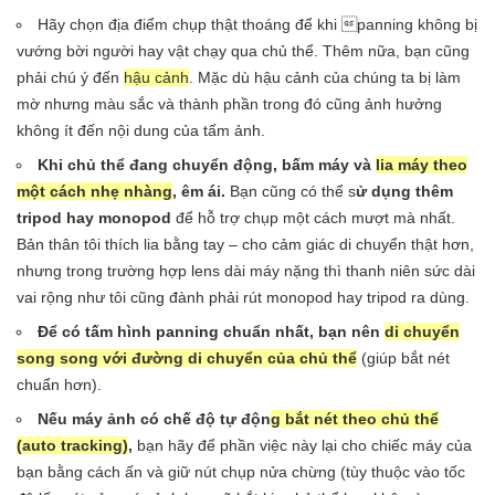
Hãy chọn địa điểm chụp thật thoáng để khi panning không bị
vướng bời người hay vật chạy qua chủ thể. Thêm nữa, bạn cũng
phải chú ý đến
hậu cảnh
. Mặc dù hậu cảnh của chúng ta bị làm
mờ nhưng màu sắc và thành phần trong đó cũng ảnh hưởng
không ít đến nội dung của tấm ảnh.
Khi chủ thể đang chuyển động, bấm máy và
lia máy theo
một cách nhẹ nhàng
, êm ái.
Bạn cũng có thể s
ử dụng thêm
tripod hay monopod
để hỗ trợ chụp một cách mượt mà nhất.
Bản thân tôi thích lia bằng tay – cho cảm giác di chuyển thật hơn,
nhưng trong trường hợp lens dài máy nặng thì thanh niên sức dài
vai rộng như tôi cũng đành phải rút monopod hay tripod ra dùng.
Để có tấm hình panning chuẩn nhất, bạn nên
di chuyển
song song với đường di chuyển của chủ thể
(giúp bắt nét
chuẩn hơn).
Nếu máy ảnh có chế độ tự độn
g bắt nét theo chủ thể
(auto tracking)
,
bạn hãy để phần việc này lại cho chiếc máy của
bạn bằng cách ấn và giữ nút chụp nửa chừng (tùy thuộc vào tốc