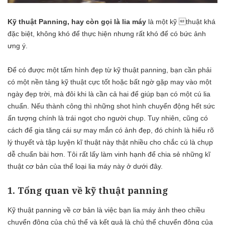
Kỹ thuật Panning, hay còn gọi là lia máy
là một kỹ thuật khá
đặc biệt, không khó để thực hiện nhưng rất khó để có bức ảnh
ưng ý.
Để có được một tấm hình đẹp từ kỹ thuật panning, bạn cần phải
có một nền tảng kỹ thuật cực tốt hoặc bất ngờ gặp may vào một
ngày đẹp trời, mà đôi khi là cần cả hai để giúp bạn có một cú lia
chuẩn. Nếu thành công thì những shot hình chuyển động hết sức
ấn tượng chính là trái ngọt cho người chụp. Tuy nhiên, cũng có
cách để gia tăng cái sự may mắn có ảnh đẹp, đó chính là hiểu rõ
lý thuyết và tập luyện kĩ thuật này thật nhiều cho chắc cú là chụp
dễ chuẩn bài hơn. Tôi rất lấy làm vinh hạnh để chia sẻ những kĩ
thuật cơ bản của thể loại lia máy này ở dưới đây.
1. Tổng quan về kỹ thuật panning
Kỹ thuật panning về cơ bản là việc bạn lia máy ảnh theo chiều
chuyển động của chủ thể và kết quả là chủ thể chuyển động của