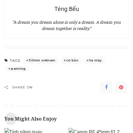
Téng Bếu
“A dream you dream alone is only a dream. A dream you
dream together is reality.”
50mm vietnam
cơ bản
lia máy
TAGS:
panning
SHARE ON
You Might Also Enjoy