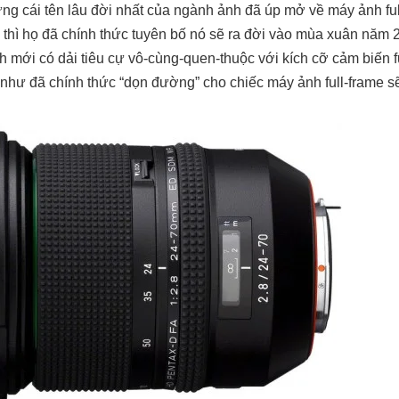
ng cái tên lâu đời nhất của ngành ảnh đã úp mở về máy ảnh ful
y thì họ đã chính thức tuyên bố nó sẽ ra đời vào mùa xuân năm
nh mới có dải tiêu cự vô-cùng-quen-thuộc với kích cỡ cảm biến 
i như đã chính thức “dọn đường” cho chiếc máy ảnh full-frame s