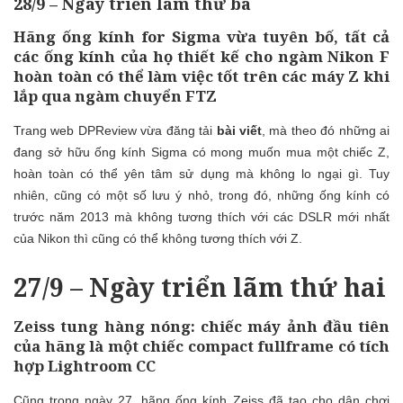
28/9 – Ngày triển lãm thứ ba
Hãng ống kính for Sigma vừa tuyên bố, tất cả
các ống kính của họ thiết kế cho ngàm Nikon F
hoàn toàn có thể làm việc tốt trên các máy Z khi
lắp qua ngàm chuyển FTZ
Trang web DPReview vừa đăng tải
bài viết
, mà theo đó những ai
đang sở hữu ống kính Sigma có mong muốn mua một chiếc Z,
hoàn toàn có thể yên tâm sử dụng mà không lo ngại gì. Tuy
nhiên, cũng có một số lưu ý nhỏ, trong đó, những ống kính có
trước năm 2013 mà không tương thích với các DSLR mới nhất
của Nikon thì cũng có thể không tương thích với Z.
27/9 – Ngày triển lãm thứ hai
Zeiss tung hàng nóng: chiếc máy ảnh đầu tiên
của hãng là một chiếc compact fullframe có tích
hợp Lightroom CC
Cũng trong ngày 27, hãng ống kính Zeiss đã tạo cho dân chơi