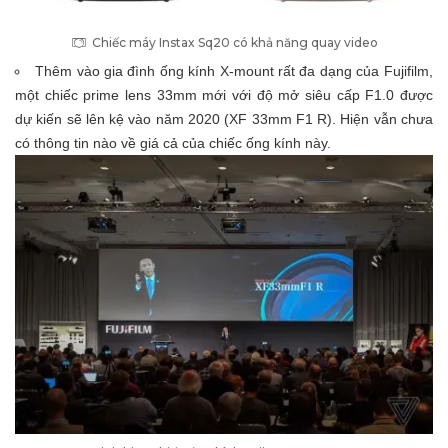
Chiếc máy Instax Sq20 có khả năng quay video
Thêm vào gia đình ống kính X-mount rất đa dạng của Fujifilm,
một chiếc prime lens 33mm mới với độ mở siêu cấp F1.0 được
dự kiến sẽ lên kệ vào năm 2020 (XF 33mm F1 R). Hiện vẫn chưa
có thông tin nào về giá cả của chiếc ống kính này.