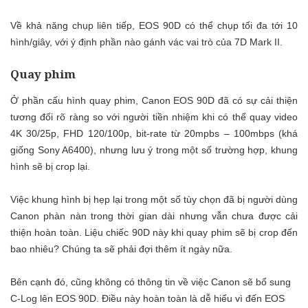
Về khả năng chụp liên tiếp, EOS 90D có thể chụp tối đa tới 10
hình/giây, với ý định phần nào gánh vác vai trò của 7D Mark II.
Quay phim
Ở phần cấu hình quay phim, Canon EOS 90D đã có sự cải thiện
tương đối rõ ràng so với người tiền nhiệm khi có thể quay video
4K 30/25p, FHD 120/100p, bit-rate từ 20mpbs – 100mbps (khá
giống Sony A6400), nhưng lưu ý trong một số trường hợp, khung
hình sẽ bị crop lại.
Việc khung hình bị hẹp lại trong một số tùy chọn đã bị người dùng
Canon phàn nàn trong thời gian dài nhưng vẫn chưa được cải
thiện hoàn toàn. Liệu chiếc 90D này khi quay phim sẽ bị crop đến
bao nhiêu? Chúng ta sẽ phải đợi thêm ít ngày nữa.
Bên cạnh đó, cũng không có thông tin về việc Canon sẽ bổ sung
C-Log lên EOS 90D. Điều này hoàn toàn là dễ hiểu vì đến EOS