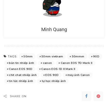
Minh Quang
50mm
50mm vietnam
50mmvn
90D
TAGS:
bản tin nhiếp ảnh
canon
Canon EOS 7D Mark II
Canon EOS 90D
Canon EOS-1D X Mark II
chit chat nhiếp ảnh
EOS 90D
máy ảnh Canon
tin tức nhiếp ảnh
tự học nhiếp ảnh
SHARE ON