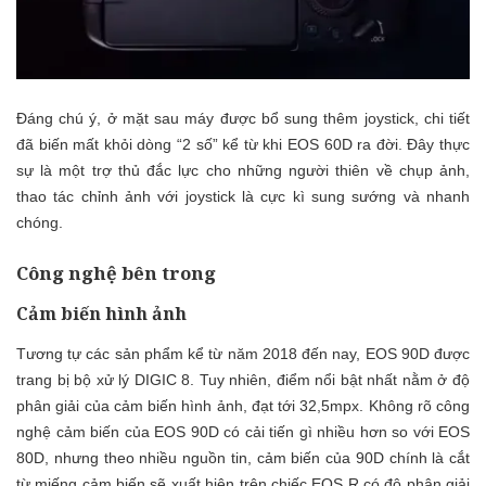
Đáng chú ý, ở mặt sau máy được bổ sung thêm joystick, chi tiết
đã biến mất khỏi dòng “2 số” kể từ khi EOS 60D ra đời. Đây thực
sự là một trợ thủ đắc lực cho những người thiên về chụp ảnh,
thao tác chỉnh ảnh với joystick là cực kì sung sướng và nhanh
chóng.
Công nghệ bên trong
Cảm biến hình ảnh
Tương tự các sản phẩm kể từ năm 2018 đến nay, EOS 90D được
trang bị bộ xử lý DIGIC 8. Tuy nhiên, điểm nổi bật nhất nằm ở độ
phân giải của cảm biến hình ảnh, đạt tới 32,5mpx. Không rõ công
nghệ cảm biến của EOS 90D có cải tiến gì nhiều hơn so với EOS
80D, nhưng theo nhiều nguồn tin, cảm biến của 90D chính là cắt
từ miếng cảm biến sẽ xuất hiện trên chiếc EOS R có độ phân giải