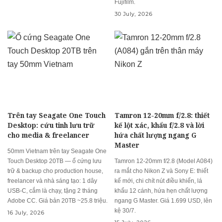
Fujifilm.
30 July, 2026
Trên tay Seagate One Touch
Tamron 12-20mm f/2.8: thiết
Desktop: cứu tinh lưu trữ
kế lột xác, khẩu f/2.8 và lời
cho media & freelancer
hứa chất lượng ngang G
Master
50mm Vietnam trên tay Seagate One
Touch Desktop 20TB — ổ cứng lưu
Tamron 12-20mm f/2.8 (Model A084)
trữ & backup cho production house,
ra mắt cho Nikon Z và Sony E: thiết
freelancer và nhà sáng tạo: 1 dây
kế mới, chi chít nút điều khiển, lá
USB-C, cắm là chạy, tặng 2 tháng
khẩu 12 cánh, hứa hẹn chất lượng
Adobe CC. Giá bản 20TB ~25.8 triệu.
ngang G Master. Giá 1.699 USD, lên
kệ 30/7.
16 July, 2026