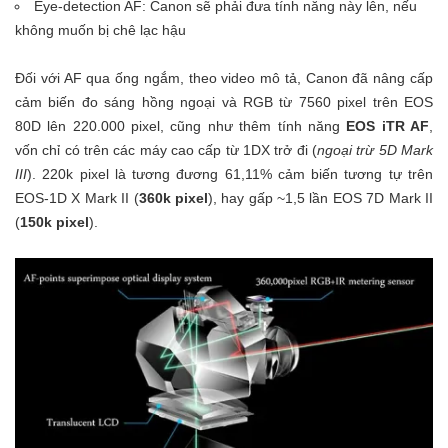
Eye-detection AF: Canon sẽ phải đưa tính năng này lên, nếu
không muốn bị chê lạc hậu
Đối với AF qua ống ngắm, theo video mô tả, Canon đã nâng cấp
cảm biến đo sáng hồng ngoại và RGB từ 7560 pixel trên EOS
80D lên 220.000 pixel, cũng như thêm tính năng
EOS iTR AF
,
vốn chỉ có trên các máy cao cấp từ 1DX trở đi (
ngoại trừ 5D Mark
III
). 220k pixel là tương đương 61,11% cảm biến tương tự trên
EOS-1D X Mark II (
360k pixel
), hay gấp ~1,5 lần EOS 7D Mark II
(
150k pixel
).