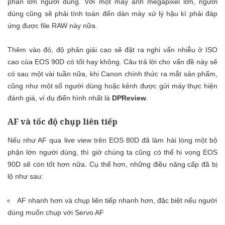
phần lớn người dùng. Với một máy ảnh megapixel lớn, người
dùng cũng sẽ phải tính toán đến dàn máy xử lý hậu kì phải đáp
ứng được file RAW này nữa.
Thêm vào đó, độ phân giải cao sẽ đặt ra nghi vấn nhiễu ở ISO
cao của EOS 90D có tốt hay không. Câu trả lời cho vấn đề này sẽ
có sau một vài tuần nữa, khi Canon chính thức ra mắt sản phẩm,
cũng như một số người dùng hoặc kênh được gửi máy thực hiện
đánh giá, ví dụ điển hình nhất là
DPReview
.
AF và tốc độ chụp liên tiếp
Nếu như AF qua live view trên EOS 80D đã làm hài lòng một bộ
phận lớn người dùng, thì giờ chúng ta cũng có thể hi vọng EOS
90D sẽ còn tốt hơn nữa. Cụ thể hơn, những điều nâng cấp đã bị
lộ như sau:
AF nhanh hơn và chụp liên tiếp nhanh hơn, đặc biệt nếu người
dùng muốn chụp với Servo AF