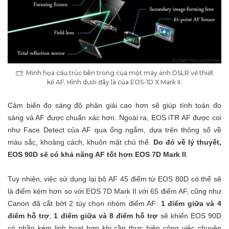
Minh họa cấu trúc bên trong của một máy ảnh DSLR về thiết
kế AF. Hình dưới đây là của EOS-1D X Mark II.
Cảm biến đo sáng độ phân giải cao hơn sẽ giúp tính toán đo
sáng và AF được chuẩn xác hơn. Ngoài ra, EOS iTR AF được coi
như Face Detect của AF qua ống ngắm, dựa trên thông số về
màu sắc, khoảng cách, khuôn mặt chủ thể.
Do đó về lý thuyết,
EOS 90D sẽ có khả năng AF tốt hơn EOS 7D Mark II
.
Tuy nhiên, việc sử dụng lại bộ AF 45 điểm từ EOS 80D có thể sẽ
là điểm kém hơn so với EOS 7D Mark II với 65 điểm AF, cũng như
Canon đã cắt bớt 2 tùy chọn nhóm điểm AF:
1 điểm giữa và 4
điểm hỗ trợ
,
1 điểm giữa và 8 điểm hỗ trợ
sẽ khiến EOS 90D
có phần kém linh hoạt hơn khi cần thực hiện công việc chuyên