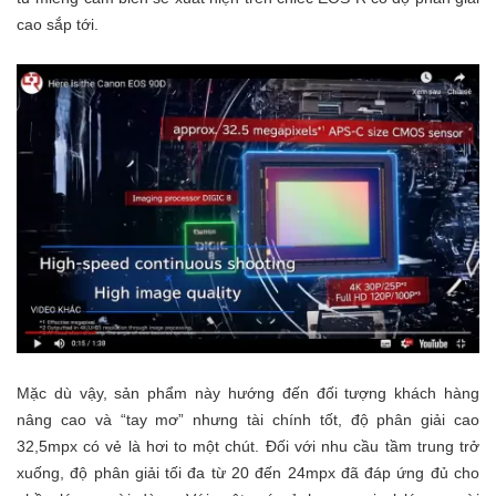
cao sắp tới.
Mặc dù vậy, sản phẩm này hướng đến đối tượng khách hàng
nâng cao và “tay mơ” nhưng tài chính tốt, độ phân giải cao
32,5mpx có vẻ là hơi to một chút. Đối với nhu cầu tầm trung trở
xuống, độ phân giải tối đa từ 20 đến 24mpx đã đáp ứng đủ cho