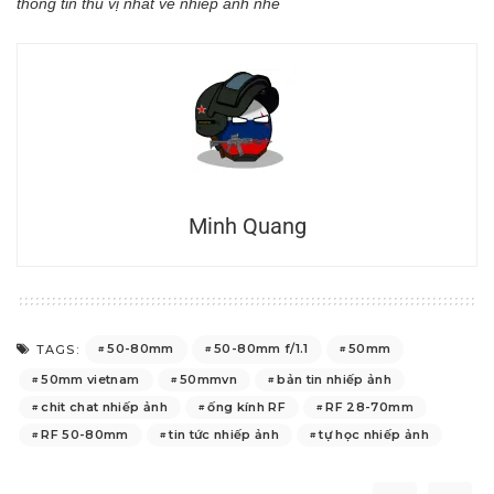
thông tin thú vị nhất về nhiếp ảnh nhé
Minh Quang
50-80mm
50-80mm f/1.1
50mm
TAGS:
50mm vietnam
50mmvn
bản tin nhiếp ảnh
chit chat nhiếp ảnh
ống kính RF
RF 28-70mm
RF 50-80mm
tin tức nhiếp ảnh
tự học nhiếp ảnh