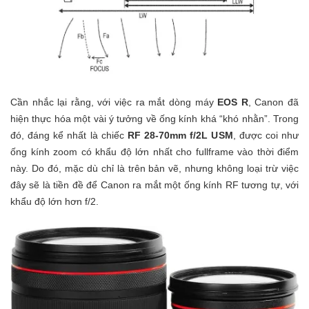
Cần nhắc lại rằng, với việc ra mắt dòng máy
EOS R
, Canon đã
hiện thực hóa một vài ý tưởng về ống kính khá “khó nhằn”. Trong
đó, đáng kể nhất là chiếc
RF 28-70mm f/2L USM
, được coi như
ống kính zoom có khẩu độ lớn nhất cho fullframe vào thời điểm
này. Do đó, mặc dù chỉ là trên bản vẽ, nhưng không loại trừ việc
đây sẽ là tiền đề để Canon ra mắt một ống kính RF tương tự, với
khẩu độ lớn hơn f/2.