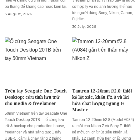
hiệu vì không đủ tính mới. Nikon còn
Vietnam phân tích vì sao đây là nước
ba tháng để kháng cáo hoặc kiện lại.
cờ hợp lý và nó ảnh hưởng thế nào
tới người dùng Sony, Nikon, Canon,
3 August, 2026
Fujifilm.
30 July, 2026
Trên tay Seagate One Touch
Tamron 12-20mm f/2.8: thiết
Desktop: cứu tinh lưu trữ
kế lột xác, khẩu f/2.8 và lời
cho media & freelancer
hứa chất lượng ngang G
Master
50mm Vietnam trên tay Seagate One
Touch Desktop 20TB — ổ cứng lưu
Tamron 12-20mm f/2.8 (Model A084)
trữ & backup cho production house,
ra mắt cho Nikon Z và Sony E: thiết
freelancer và nhà sáng tạo: 1 dây
kế mới, chi chít nút điều khiển, lá
USB-C, cắm là chạy, tặng 2 tháng
khẩu 12 cánh, hứa hẹn chất lượng