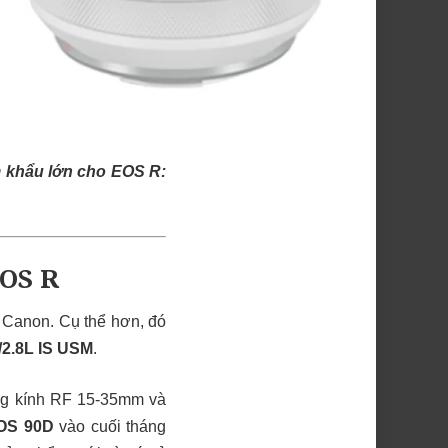
m khẩu lớn cho EOS R:
EOS R
a Canon. Cụ thể hơn, đó
/2.8L IS USM
.
ống kính RF 15-35mm và
OS 90D
vào cuối tháng