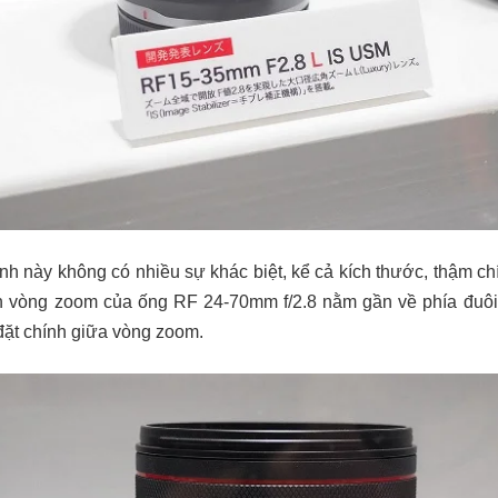
ính này không có nhiều sự khác biệt, kể cả kích thước, thậm chí
ên vòng zoom của ống RF 24-70mm f/2.8 nằm gần về phía đuôi ố
ặt chính giữa vòng zoom.