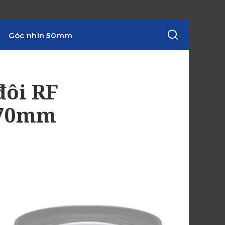
Góc nhìn 50mm
đôi RF
4-70mm