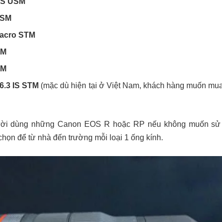
 IS USM
USM
Macro STM
SM
SM
6.3 IS STM
(mặc dù hiện tại ở Việt Nam, khách hàng muốn mua
gười dùng những Canon EOS R hoặc RP nếu không muốn sử 
chọn để từ nhà đến trường mỗi loại 1 ống kính.