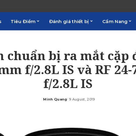
s
Tiêu Điểm
Đánh giá thiết bị
Cẩm Nang
 chuẩn bị ra mắt cặp 
mm f/2.8L IS và RF 2
f/2.8L IS
Minh Quang
9 August, 2019
Posted
by