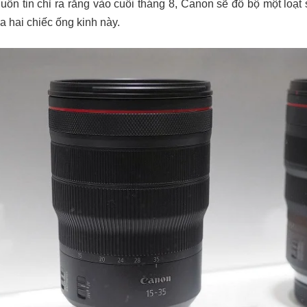
guồn tin chỉ ra rằng vào cuối tháng 8, Canon sẽ đổ bộ một loạ
a hai chiếc ống kinh này.