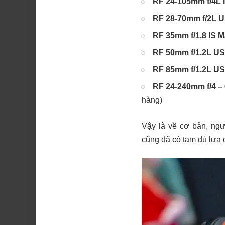
RF 24-105mm f/4L
RF 28-70mm f/2L 
RF 35mm f/1.8 IS 
RF 50mm f/1.2L U
RF 85mm f/1.2L U
RF 24-240mm f/4 – 
hàng)
Vậy là về cơ bản, n
cũng đã có tạm đủ lựa 