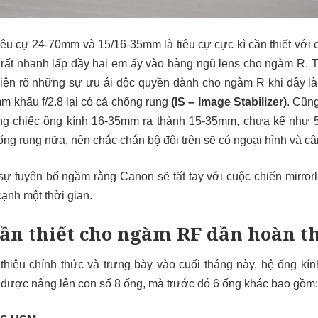
tiêu cự 24-70mm và 15/16-35mm là tiêu cự cực kì cần thiết với 
rất nhanh lấp đầy hai em ấy vào hàng ngũ lens cho ngàm R. T
iện rõ những sự ưu ái độc quyền dành cho ngàm R khi đây là 
 khẩu f/2.8 lại có cả chống rung
(IS – Image Stabilizer)
. Cũn
rộng chiếc ông kính 16-35mm ra thành 15-35mm, chưa kể như
hống rung nữa, nên chắc chắn bộ đôi trên sẽ có ngoại hình và c
sự tuyên bố ngầm rằng Canon sẽ tất tay với cuộc chiến mirror
ạnh một thời gian.
cần thiết cho ngàm RF dần hoàn t
thiệu chính thức và trưng bày vào cuối tháng này, hệ ống kí
 được nâng lên con số 8 ống, mà trước đó 6 ống khác bao gồm: