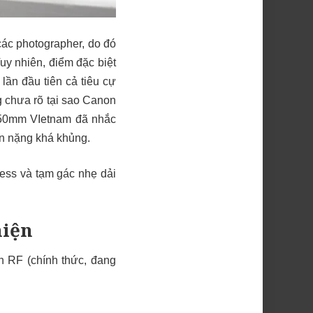
các photographer, do đó
uy nhiên, điểm đặc biệt
lần đầu tiên cả tiêu cự
g chưa rõ tại sao Canon
 50mm VIetnam đã nhắc
ân nặng khá khủng.
less và tạm gác nhẹ dải
hiện
nh RF (chính thức, đang