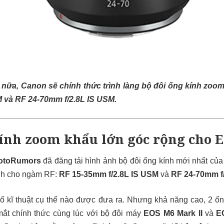
nữa, Canon sẽ chính thức trình làng bộ đôi ống kính zoo
 và RF 24-70mm f/2.8L IS USM.
kính zoom khẩu lớn góc rộng cho 
otoRumors
đã đăng tải hình ảnh bộ đôi ống kính mới nhất củ
ính cho ngàm RF:
RF 15-35mm f/2.8L IS USM
và
RF 24-70mm f
số kĩ thuật cụ thể nào được đưa ra. Nhưng khả năng cao, 2 
ắt chính thức cùng lúc với bộ đôi máy
EOS M6 Mark II
và
E