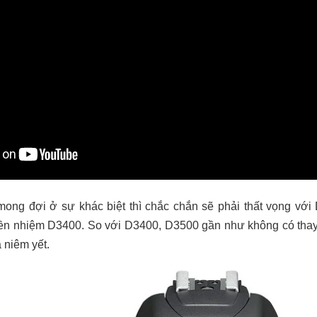
ong đợi ở sự khác biệt thì chắc chắn sẽ phải thất vọng vớ
tiền nhiệm D3400. So với D3400, D3500 gần như không có thay
á niêm yết.