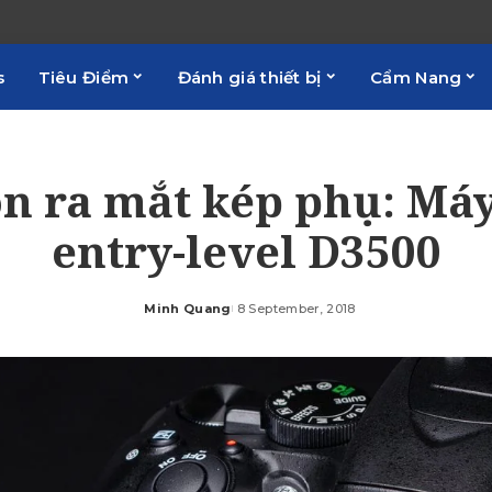
s
Tiêu Điểm
Đánh giá thiết bị
Cẩm Nang
n ra mắt kép phụ: Má
entry-level D3500
Minh Quang
8 September, 2018
Posted
by