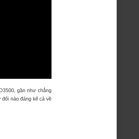
i D3500, gần như chẳng
 đổi nào đáng kể cả về