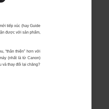
ới tiếp xúc (hay Guide
 cận được với sản phẩm,
, “thân thiện” hơn với
áy (nhất là từ Canon)
u và thay đổi lại chăng?