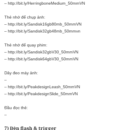
–
http://bit.ly/HerringboneMedium_50mmVN
Thẻ nhớ để chụp ảnh:
–
http://bit.ly/Sandisk16gb80mb_50mmVN
–
http://bit.ly/Sandisk32gb48mb_50mmvn
Thẻ nhớ để quay phim:
–
http://bit.ly/Sandisk32gbV30_50mmVN
–
http://bit.ly/Sandisk64gbV30_50mmVN
Dây đeo máy ảnh:
–
–
http://bit.ly/PeakdesignLeash_50mmVN
–
http://bit.ly/PeakdesignSlide_50mmVN
Đầu đọc thẻ:
–
7) Đèn flash & trigger