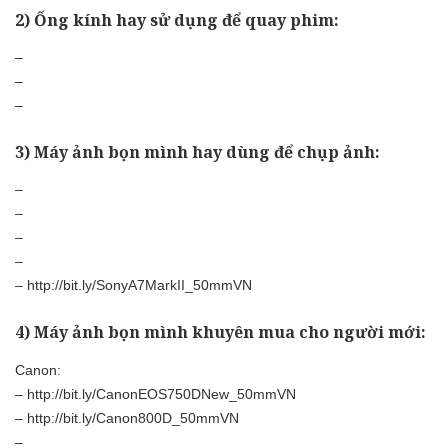
2) Ống kính hay sử dụng để quay phim:
–
–
–
3) Máy ảnh bọn mình hay dùng để chụp ảnh:
–
–
–
–
–
http://bit.ly/SonyA7MarkII_50mmVN
4) Máy ảnh bọn mình khuyên mua cho người mới:
Canon:
–
http://bit.ly/CanonEOS750DNew_50mmVN
–
http://bit.ly/Canon800D_50mmVN
–