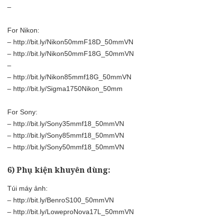
–
For Nikon:
–
http://bit.ly/Nikon50mmF18D_50mmVN
–
http://bit.ly/Nikon50mmF18G_50mmVN
–
–
http://bit.ly/Nikon85mmf18G_50mmVN
–
http://bit.ly/Sigma1750Nikon_50mm
For Sony:
–
http://bit.ly/Sony35mmf18_50mmVN
–
http://bit.ly/Sony85mmf18_50mmVN
–
http://bit.ly/Sony50mmf18_50mmVN
6) Phụ kiện khuyên dùng:
Túi máy ảnh:
–
http://bit.ly/BenroS100_50mmVN
–
http://bit.ly/LoweproNova17L_50mmVN