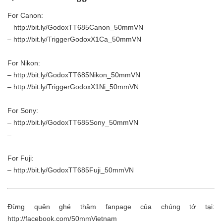
For Canon:
–
http://bit.ly/GodoxTT685Canon_50mmVN
–
http://bit.ly/TriggerGodoxX1Ca_50mmVN
For Nikon:
–
http://bit.ly/GodoxTT685Nikon_50mmVN
–
http://bit.ly/TriggerGodoxX1Ni_50mmVN
For Sony:
–
http://bit.ly/GodoxTT685Sony_50mmVN
–
For Fuji:
–
http://bit.ly/GodoxTT685Fuji_50mmVN
Đừng quên ghé thăm fanpage của chúng tớ tại:
http://facebook.com/50mmVietnam