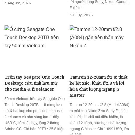
tới người dùng Sony, Nikon, Canon,
3 August, 2026
Fujifilm.
30 July, 2026
Trên tay Seagate One Touch
Tamron 12-20mm f/2.8: thiết
Desktop: cứu tinh lưu trữ
kế lột xác, khẩu f/2.8 và lời
cho media & freelancer
hứa chất lượng ngang G
Master
50mm Vietnam trên tay Seagate One
Touch Desktop 20TB — ổ cứng lưu
Tamron 12-20mm f/2.8 (Model A084)
trữ & backup cho production house,
ra mắt cho Nikon Z và Sony E: thiết
freelancer và nhà sáng tạo: 1 dây
kế mới, chi chít nút điều khiển, lá
USB-C, cắm là chạy, tặng 2 tháng
khẩu 12 cánh, hứa hẹn chất lượng
Adobe CC. Giá bản 20TB ~25.8 triệu.
ngang G Master. Giá 1.699 USD, lên
kệ 30/7.