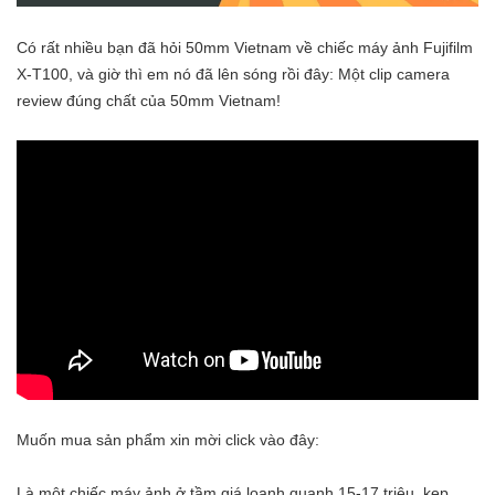
Có rất nhiều bạn đã hỏi 50mm Vietnam về chiếc máy ảnh Fujifilm
X-T100, và giờ thì em nó đã lên sóng rồi đây: Một clip camera
review đúng chất của 50mm Vietnam!
Muốn mua sản phẩm xin mời click vào đây:
Là một chiếc máy ảnh ở tầm giá loanh quanh 15-17 triệu, kẹp