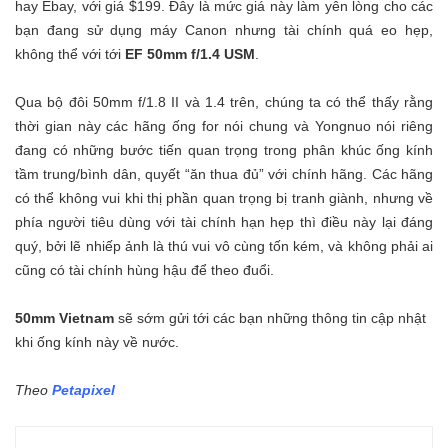
hay Ebay, với giá $199. Đây là mức giá này làm yên lòng cho các
bạn đang sử dụng máy Canon nhưng tài chính quá eo hẹp,
không thể với tới
EF 50mm f/1.4 USM
.
Qua bộ đôi 50mm f/1.8 II và 1.4 trên, chúng ta có thể thấy rằng
thời gian này các hãng ống for nói chung và Yongnuo nói riêng
đang có những bước tiến quan trọng trong phân khúc ống kính
tầm trung/bình dân, quyết “ăn thua đủ” với chính hãng. Các hãng
có thể không vui khi thị phần quan trọng bị tranh giành, nhưng về
phía người tiêu dùng với tài chính hạn hẹp thì điều này lại đáng
quý, bởi lẽ nhiếp ảnh là thú vui vô cùng tốn kém, và không phải ai
cũng có tài chính hùng hậu để theo đuổi.
50mm Vietnam
sẽ sớm gửi tới các bạn những thông tin cập nhật
khi ống kính này về nước.
Theo
Petapixel