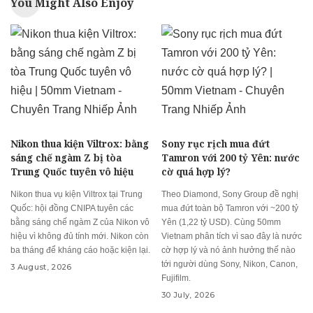
You Might Also Enjoy
Nikon thua kiện Viltrox: bằng
Sony rục rịch mua đứt
sáng chế ngàm Z bị tòa
Tamron với 200 tỷ Yên: nước
Trung Quốc tuyên vô hiệu
cờ quá hợp lý?
Nikon thua vụ kiện Viltrox tại Trung
Theo Diamond, Sony Group đề nghị
Quốc: hội đồng CNIPA tuyên các
mua đứt toàn bộ Tamron với ~200 tỷ
bằng sáng chế ngàm Z của Nikon vô
Yên (1,22 tỷ USD). Cùng 50mm
hiệu vì không đủ tính mới. Nikon còn
Vietnam phân tích vì sao đây là nước
ba tháng để kháng cáo hoặc kiện lại.
cờ hợp lý và nó ảnh hưởng thế nào
tới người dùng Sony, Nikon, Canon,
3 August, 2026
Fujifilm.
30 July, 2026