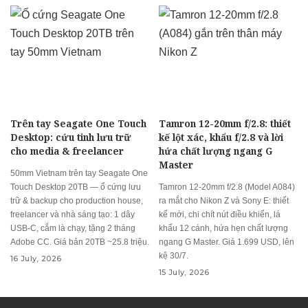
Trên tay Seagate One Touch
Tamron 12-20mm f/2.8: thiết
Desktop: cứu tinh lưu trữ
kế lột xác, khẩu f/2.8 và lời
cho media & freelancer
hứa chất lượng ngang G
Master
50mm Vietnam trên tay Seagate One
Touch Desktop 20TB — ổ cứng lưu
Tamron 12-20mm f/2.8 (Model A084)
trữ & backup cho production house,
ra mắt cho Nikon Z và Sony E: thiết
freelancer và nhà sáng tạo: 1 dây
kế mới, chi chít nút điều khiển, lá
USB-C, cắm là chạy, tặng 2 tháng
khẩu 12 cánh, hứa hẹn chất lượng
Adobe CC. Giá bản 20TB ~25.8 triệu.
ngang G Master. Giá 1.699 USD, lên
kệ 30/7.
16 July, 2026
15 July, 2026