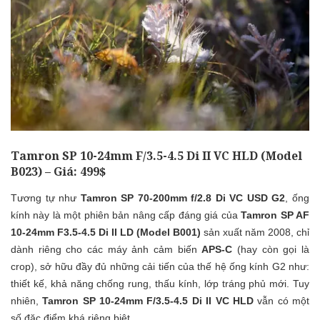
Tamron SP 10-24mm F/3.5-4.5 Di II VC HLD (Model
B023) – Giá:
499$
Tương tự như
Tamron SP 70-200mm f/2.8 Di VC USD G2
, ống
kính này là một phiên bản nâng cấp đáng giá của
Tamron SP AF
10-24mm F3.5-4.5 Di II LD (Model B001)
sản xuất năm 2008, chỉ
dành riêng cho các máy ảnh cảm biến
APS-C
(hay còn gọi là
crop), sở hữu đầy đủ những cải tiến của thế hệ ống kính G2 như:
thiết kế, khả năng chống rung, thấu kính, lớp tráng phủ mới. Tuy
nhiên,
Tamron SP 10-24mm F/3.5-4.5 Di II VC HLD
vẫn có một
số đặc điểm khá riêng biệt