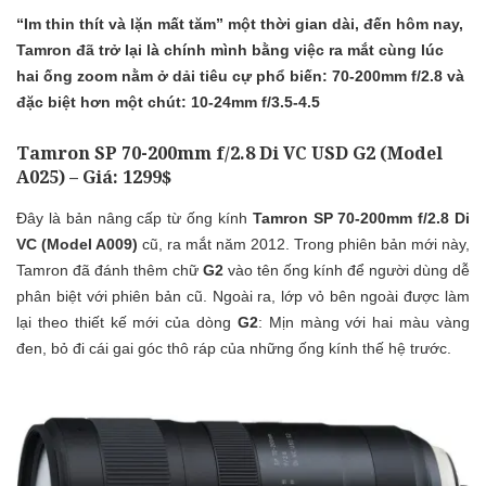
“Im thin thít và lặn mất tăm” một thời gian dài, đến hôm nay,
Tamron đã trở lại là chính mình bằng việc ra mắt cùng lúc
hai ống zoom nằm ở dải tiêu cự phổ biến: 70-200mm f/2.8 và
đặc biệt hơn một chút: 10-24mm f/3.5-4.5
Tamron SP 70-200mm f/2.8 Di VC USD G2 (Model
A025) – Giá:
1299$
Đây là bản nâng cấp từ ống kính
Tamron SP 70-200mm f/2.8 Di
VC (Model A009)
cũ, ra mắt năm 2012. Trong phiên bản mới này,
Tamron đã đánh thêm chữ
G2
vào tên ống kính để người dùng dễ
phân biệt với phiên bản cũ. Ngoài ra, lớp vỏ bên ngoài được làm
lại theo thiết kế mới của dòng
G2
: Mịn màng với hai màu vàng
đen, bỏ đi cái gai góc thô ráp của những ống kính thế hệ trước.