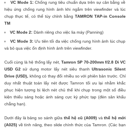
VC Mode 1:
Chống rung tiêu chuẩn dựa trên sự cân bằng về
hiệu ứng chống rung hình ảnh khi ngắm trên viewfinder và lúc
chụp thực tế, có thể tùy chỉnh bằng
TAMRON TAP-in Console
TM
VC Mode 2:
Dành riêng cho việc lia máy (Panning)
VC Mode 3:
Ưu tiên tối đa việc chống rung hình ảnh lúc chụp
và bỏ qua việc ổn định hình ảnh trên viewfinder.
Cuối cùng là hệ thống lấy nét,
Tamron SP 70-200mm f/2.8 Di VC
USD G2
sử dụng motor lấy nét siêu thanh
Ultrasonic Silent
Drive (USD),
không có thay đổi nhiều so với phiên bản trước. Chỉ
duy nhất thuật toán lấy nét được Tamron tối ưu lại nhằm khắc
phục hiện tượng bị lệch nét chủ thể khi chụp trong một số điều
kiện thiếu sáng hoặc ánh sáng cực kỳ phức tạp (đèn sân khấu
chẳng hạn).
Dưới đây là bảng so sánh giữa
thế hệ cũ (A009)
và
thế hệ mới
(A025)
về tính năng, theo slide chính thức của Tamron. (Các bạn