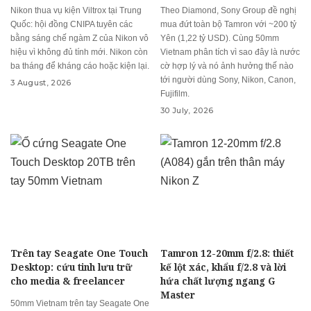
Nikon thua vụ kiện Viltrox tại Trung
Theo Diamond, Sony Group đề nghị
Quốc: hội đồng CNIPA tuyên các
mua đứt toàn bộ Tamron với ~200 tỷ
bằng sáng chế ngàm Z của Nikon vô
Yên (1,22 tỷ USD). Cùng 50mm
hiệu vì không đủ tính mới. Nikon còn
Vietnam phân tích vì sao đây là nước
ba tháng để kháng cáo hoặc kiện lại.
cờ hợp lý và nó ảnh hưởng thế nào
tới người dùng Sony, Nikon, Canon,
3 August, 2026
Fujifilm.
30 July, 2026
Trên tay Seagate One Touch
Tamron 12-20mm f/2.8: thiết
Desktop: cứu tinh lưu trữ
kế lột xác, khẩu f/2.8 và lời
cho media & freelancer
hứa chất lượng ngang G
Master
50mm Vietnam trên tay Seagate One