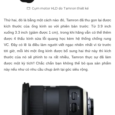
Cụm motor HLD do Tamron thiết kế
Thứ hai, đó là bằng một cách nào đó, Tamron đã thu gọn lại được
kích thước của ống kính so với phiên bản trước: Từ 3.9 inch
xuống 3.3 inch (giảm được 1 cm), trong khi hãng vẫn có thể thêm
được 4 thấu kính sửa lỗi quang học kèm hệ thống chống rung
VC. Đây có lẽ là điều làm người viết ngạc nhiên nhất vì từ trước
tới giờ, mỗi khi một ống kính được bổ sung hai thứ này thì kích
thước của nó sẽ phình to ra rất nhiều, Tamron thực sự đã làm
được một kỳ tích!! Chắc chắn bạn không thể bỏ qua sản phẩm
này nếu như có nhu cầu chụp ảnh tại góc siêu rộng.