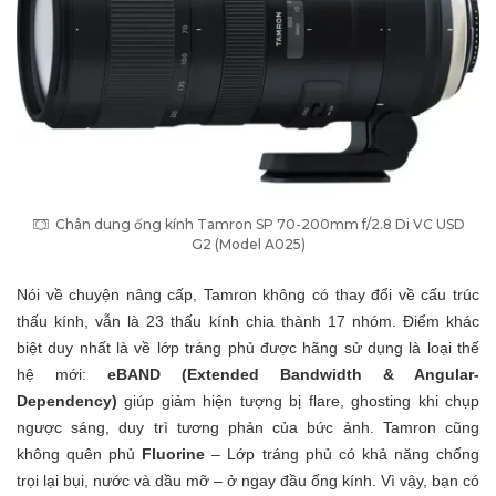
Chân dung ống kính Tamron SP 70-200mm f/2.8 Di VC USD
G2 (Model A025)
Nói về chuyện nâng cấp, Tamron không có thay đổi về cấu trúc
thấu kính, vẫn là 23 thấu kính chia thành 17 nhóm. Điểm khác
biệt duy nhất là về lớp tráng phủ được hãng sử dụng là loại thế
hệ mới:
eBAND (Extended Bandwidth & Angular-
Dependency)
giúp giảm hiện tượng bị flare, ghosting khi chụp
ngược sáng, duy trì tương phản của bức ảnh. Tamron cũng
không quên phủ
Fluorine
– Lớp tráng phủ có khả năng chống
trọi lại bụi, nước và dầu mỡ – ở ngay đầu ống kính. Vì vậy, bạn có